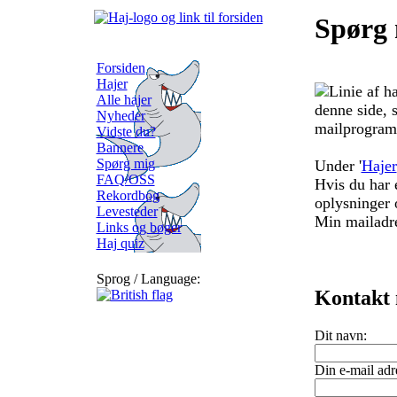
Spørg 
Forsiden
Hajer
Alle hajer
denne side, s
Nyheder
mailprogram,
Vidste du?
Bannere
Spørg mig
Under '
Hajer
FAQ/OSS
Hvis du har 
Rekordbog
oplysninger 
Levesteder
Min mailadre
Links og bøger
Haj quiz
Sprog / Language:
Kontakt
Dit navn:
Din e-mail adr